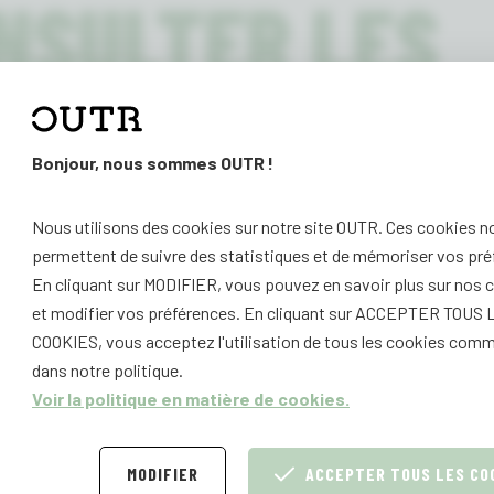
NSULTER LES
ODUITS OUTR 
Bonjour, nous sommes OUTR !
Nous utilisons des cookies sur notre site OUTR. Ces cookies n
s OUTR sont disponibles chez plusieurs revendeurs dans l
permettent de suivre des statistiques et de mémoriser vos pré
. Vous pouvez trouver un revendeur dans votre région via no
En cliquant sur MODIFIER, vous pouvez en savoir plus sur nos 
r.
et modifier vos préférences. En cliquant sur ACCEPTER TOUS 
COOKIES, vous acceptez l'utilisation de tous les cookies comm
dans notre politique.
as vu l'appareil que vous vouliez y voir ? Passez ensuite d
Voir la politique en matière de cookies.
-UP à Gand.
MODIFIER
ACCEPTER TOUS LES CO